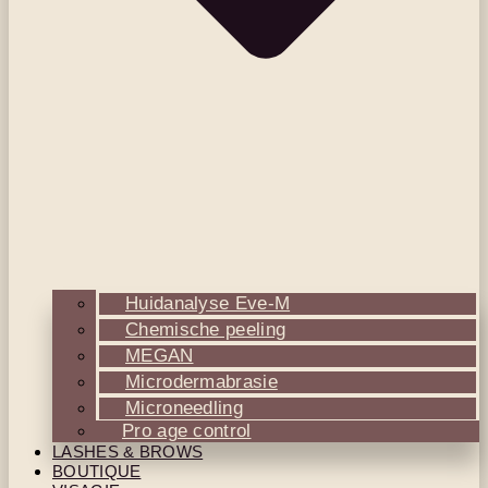
Huidanalyse Eve-M
Chemische peeling
MEGAN
Microdermabrasie
Microneedling
Pro age control
LASHES & BROWS
BOUTIQUE