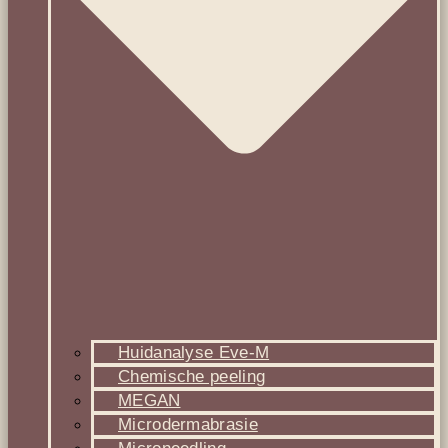
Huidanalyse Eve-M
Chemische peeling
MEGAN
Microdermabrasie