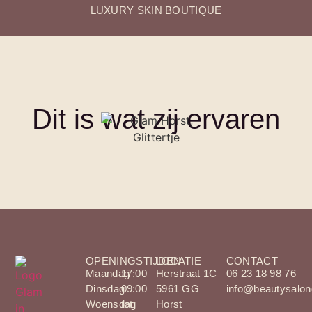
LUXURY SKIN BOUTIQUE
Dit is wat zij ervaren
OPENINGSTIJDEN
LOCATIE
CONTACT
Maandag
17:00
Herstraat 1C
06 23 18 98 76
Dinsdag
09:00
5961 GG
info@beautysalon
Woensdag
tot
Horst