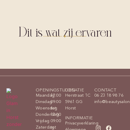
Dit is wat zij ervaren
OPENINGSTIJDEN
LOCATIE
CONTACT
Maandag
17:00
Herstraat 1C
06 23 18 98 76
Dinsdag
09:00
5961 GG
info@beautysalon
Woensdag
tot
Horst
Donderdag
17:00
INFORMATIE
Vrijdag
09:00
Privacyverklaring
Zaterdag
tot
Algemene