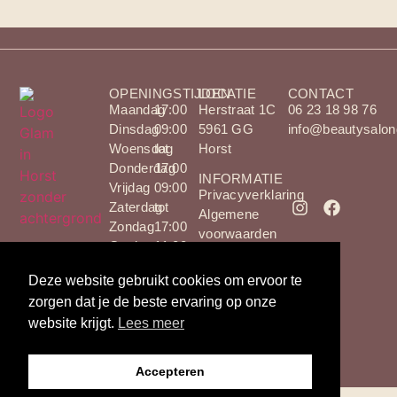
OPENINGSTIJDEN
LOCATIE
CONTACT
Maandag
17:00
Herstraat 1C
06 23 18 98 76
Dinsdag
09:00
5961 GG
info@beautysalon
Woensdag
tot
Horst
Donderdag
17:00
INFORMATIE
Vrijdag
09:00
Privacyverklaring
Zaterdag
tot
Algemene
Zondag
17:00
voorwaarden
Gesloten
11:00
09:00
tot
Deze website gebruikt cookies om ervoor te
tot
15:00
zorgen dat je de beste ervaring op onze
17:00
Gesloten
website krijgt.
Lees meer
09:00
tot
Accepteren