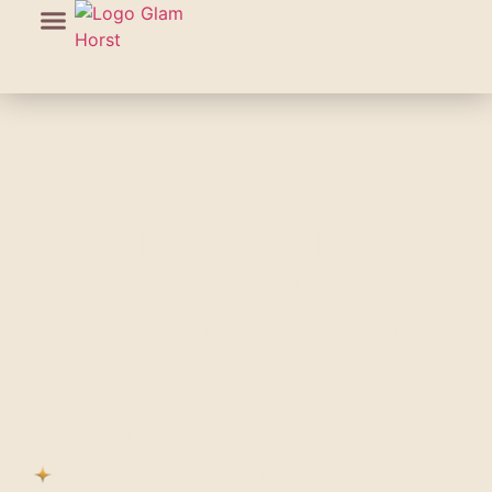
Lash Lifting in Horst
Wimpers die vanzelf krullen, zonder extensions of
mascara. Dat is Lash Lifting by Lash eXtend bij
Skinboutique Glam in Horst. Dit is een behandeling die je
natuurlijke wimpers lift en krult vanaf de wortel.
De Lash Lifting behandeling past bij jou als je:
Geen extensions wilt of kunt dragen